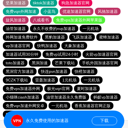
坚果加速器
tiktok加速器
狗急加速器官网
免费vqn外网加速
小蓝鸟
优途加速器官网
风驰加速器
旋风加速器
八戒看书
免费vps加速器外网苹果版
油管加速器
永久不收费的nvp加速器
一元机场
外网加速免费软件
黑豹加速器
飞跃加速器
蜜蜂加速器
vp加速器官网
快鸭加速器
大象加速器
加速器试用30分钟
免费vp试用24小时
火箭vp加速器官网
toto加速器
黑洞加速
芒果下载站
手机外国加速器官网
黑洞官方加速器
快连pvn加速器
快橙加速器
9CZK下载站
雷轰加速器
1元机场
一元机场
免费vps加速器外网
极光vqn官网
夏时加速器
小猫咪ciash加速器
油管加速器永久免费版
蚂蚁vp加速器
免费vqn加速外网安卓
一元机场
香蕉加速器官网正版
CC加速器
小牛加速器
BitzNet加速器
永久免费使用的加速器
下载