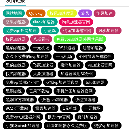
友情链接
网站地图
QuickQ
旋风加速度器
旋风
旋风加速
坚果加速器
tiktok加速器
狗急加速器官网
免费vqn外网加速
小蓝鸟
优途加速器官网
风驰加速器
旋风加速器
八戒看书
免费vps加速器外网苹果版
黑豹加速器
一元机场
IOS加速器
油管加速器
永久不收费的nvp加速器
一元机场
外网加速免费软件
黑豹加速器
飞跃加速器
蜜蜂加速器
vp加速器官网
快鸭加速器
大象加速器
加速器试用30分钟
免费vp试用24小时
火箭vp加速器官网
toto加速器
黑洞加速
芒果下载站
手机外国加速器官网
黑洞官方加速器
快连pvn加速器
快橙加速器
9CZK下载站
雷轰加速器
1元机场
一元机场
免费vps加速器外网
极光vqn官网
夏时加速器
小猫咪ciash加速器
油管加速器永久免费版
蚂蚁vp加速器