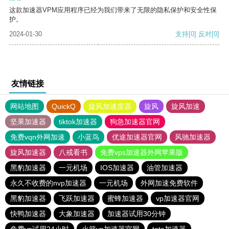
这款加速器VPM应用程序已经为我们带来了无限的隐私保护和安全性保
护。
2024-01-30
支持
[0]
反对
[0]
友情链接
网站地图
QuickQ
旋风加速度器
旋风
旋风加速
坚果加速器
tiktok加速器
狗急加速器官网
免费vqn外网加速
小蓝鸟
优途加速器官网
风驰加速器
旋风加速器
八戒看书
免费vps加速器外网苹果版
黑豹加速器
一元机场
IOS加速器
油管加速器
永久不收费的nvp加速器
一元机场
外网加速免费软件
黑豹加速器
飞跃加速器
蜜蜂加速器
vp加速器官网
快鸭加速器
大象加速器
加速器试用30分钟