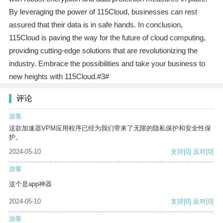
By leveraging the power of 115Cloud, businesses can rest
assured that their data is in safe hands. In conclusion,
115Cloud is paving the way for the future of cloud computing,
providing cutting-edge solutions that are revolutionizing the
industry. Embrace the possibilities and take your business to
new heights with 115Cloud.#3#
评论
游客
这款加速器VPM应用程序已经为我们带来了无限的隐私保护和安全性保
护。
2024-05-10
支持
[0]
反对
[0]
游客
这个是app神器
2024-05-10
支持
[0]
反对
[0]
游客