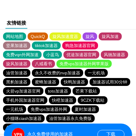
友情链接
网站地图
QuickQ
旋风加速度器
旋风
旋风加速
坚果加速器
tiktok加速器
狗急加速器官网
免费vqn外网加速
小蓝鸟
优途加速器官网
风驰加速器
旋风加速器
八戒看书
免费vps加速器外网苹果版
油管加速器
永久不收费的nvp加速器
一元机场
黑豹加速器
蜜蜂加速器
快鸭加速器
加速器试用30分钟
火箭vp加速器官网
toto加速器
芒果下载站
手机外国加速器官网
快橙加速器
9CZK下载站
一元机场
免费vps加速器外网
夏时加速器
小猫咪ciash加速器
油管加速器永久免费版
免费vqn加速外网安卓
一元机场
永久免费使用的加速器
下载