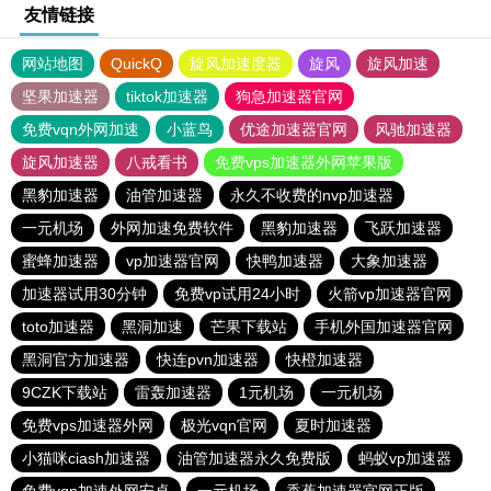
友情链接
网站地图
QuickQ
旋风加速度器
旋风
旋风加速
坚果加速器
tiktok加速器
狗急加速器官网
免费vqn外网加速
小蓝鸟
优途加速器官网
风驰加速器
旋风加速器
八戒看书
免费vps加速器外网苹果版
黑豹加速器
油管加速器
永久不收费的nvp加速器
一元机场
外网加速免费软件
黑豹加速器
飞跃加速器
蜜蜂加速器
vp加速器官网
快鸭加速器
大象加速器
加速器试用30分钟
免费vp试用24小时
火箭vp加速器官网
toto加速器
黑洞加速
芒果下载站
手机外国加速器官网
黑洞官方加速器
快连pvn加速器
快橙加速器
9CZK下载站
雷轰加速器
1元机场
一元机场
免费vps加速器外网
极光vqn官网
夏时加速器
小猫咪ciash加速器
油管加速器永久免费版
蚂蚁vp加速器