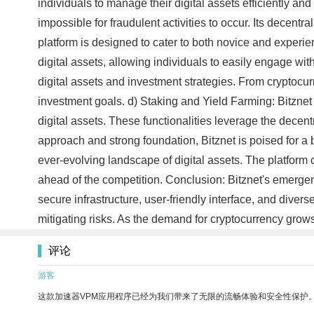
individuals to manage their digital assets efficiently and
impossible for fraudulent activities to occur. Its decent
platform is designed to cater to both novice and experien
digital assets, allowing individuals to easily engage wi
digital assets and investment strategies. From cryptocurr
investment goals. d) Staking and Yield Farming: Bitznet 
digital assets. These functionalities leverage the decent
approach and strong foundation, Bitznet is poised for a b
ever-evolving landscape of digital assets. The platfor
ahead of the competition. Conclusion: Bitznet's emergenc
secure infrastructure, user-friendly interface, and diver
mitigating risks. As the demand for cryptocurrency grows
评论
游客
这款加速器VPM应用程序已经为我们带来了无限的流畅体验和安全性保护