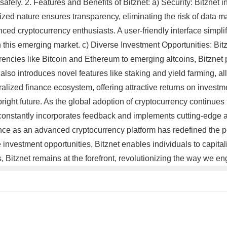
 safely. 2. Features and Benefits of Bitznet: a) Security: Bitznet 
ralized nature ensures transparency, eliminating the risk of data 
ced cryptocurrency enthusiasts. A user-friendly interface simplif
th this emerging market. c) Diverse Investment Opportunities: Bit
encies like Bitcoin and Ethereum to emerging altcoins, Bitznet pr
also introduces novel features like staking and yield farming, a
ralized finance ecosystem, offering attractive returns on investme
right future. As the global adoption of cryptocurrency continues 
m constantly incorporates feedback and implements cutting-edg
e as an advanced cryptocurrency platform has redefined the possi
se investment opportunities, Bitznet enables individuals to capita
, Bitznet remains at the forefront, revolutionizing the way we e
。