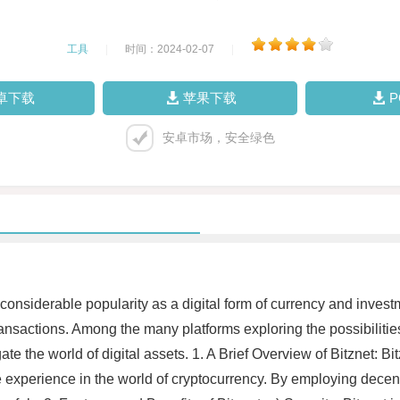
工具
|
时间：2024-02-07
|
卓下载
苹果下载
安卓市场，安全绿色
 considerable popularity as a digital form of currency and inves
ansactions. Among the many platforms exploring the possibilitie
e the world of digital assets. 1. A Brief Overview of Bitznet: Bit
 experience in the world of cryptocurrency. By employing decent