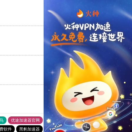
支持
[0]
反对
[0]
支持
[0]
反对
[0]
支持
[0]
反对
[0]
鸟
优途加速器官网
风驰加速器
旋风加速器
八戒看书
费软件
黑豹加速器
飞跃加速器
蜜蜂加速器