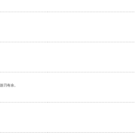
。
中游刃有余。