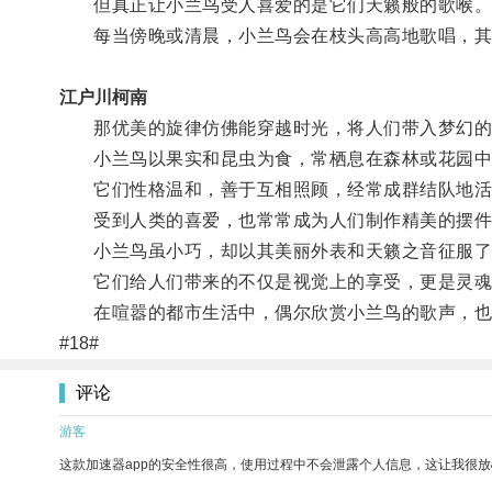
但真正让小兰鸟受人喜爱的是它们天籁般的歌喉
每当傍晚或清晨，小兰鸟会在枝头高高地歌唱，其
江户川柯南
那优美的旋律仿佛能穿越时光，将人们带入梦幻的
小兰鸟以果实和昆虫为食，常栖息在森林或花园中
它们性格温和，善于互相照顾，经常成群结队地活
受到人类的喜爱，也常常成为人们制作精美的摆件
小兰鸟虽小巧，却以其美丽外表和天籁之音征服了
它们给人们带来的不仅是视觉上的享受，更是灵魂
在喧嚣的都市生活中，偶尔欣赏小兰鸟的歌声，也
#18#
评论
游客
这款加速器app的安全性很高，使用过程中不会泄露个人信息，这让我很