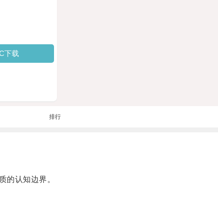
PC下载
排行
质的认知边界。