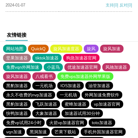
2024-01-07
支持
[0]
反对
[0]
友情链接
网站地图
QuickQ
旋风加速度器
旋风
旋风加速
坚果加速器
tiktok加速器
狗急加速器官网
免费vqn外网加速
小蓝鸟
优途加速器官网
风驰加速器
旋风加速器
八戒看书
免费vps加速器外网苹果版
黑豹加速器
一元机场
IOS加速器
油管加速器
永久不收费的nvp加速器
一元机场
外网加速免费软件
黑豹加速器
飞跃加速器
蜜蜂加速器
vp加速器官网
快鸭加速器
大象加速器
加速器试用30分钟
免费vp试用24小时
火箭vp加速器官网
toto加速器
vqn加速
黑洞加速
芒果下载站
手机外国加速器官网